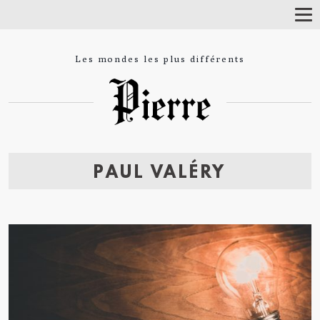
T
o
g
g
Les mondes les plus différents
l
e
N
a
v
i
g
a
t
PAUL VALÉRY
i
o
n