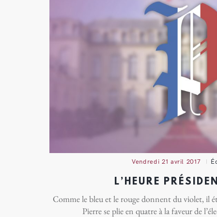
vendredi 21 avril 2017
Éd
L’HEURE PRÉSIDEN
Comme le bleu et le rouge donnent du violet, il ét
Pierre se plie en quatre à la faveur de l’él