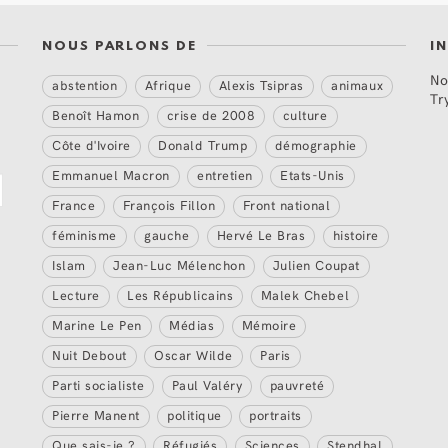
NOUS PARLONS DE
I
No
abstention
Afrique
Alexis Tsipras
animaux
Tr
Benoît Hamon
crise de 2008
culture
Côte d'Ivoire
Donald Trump
démographie
Emmanuel Macron
entretien
Etats-Unis
France
François Fillon
Front national
féminisme
gauche
Hervé Le Bras
histoire
Islam
Jean-Luc Mélenchon
Julien Coupat
Lecture
Les Républicains
Malek Chebel
Marine Le Pen
Médias
Mémoire
Nuit Debout
Oscar Wilde
Paris
Parti socialiste
Paul Valéry
pauvreté
Pierre Manent
politique
portraits
Que sais-je ?
Réfugiés
Sciences
Stendhal