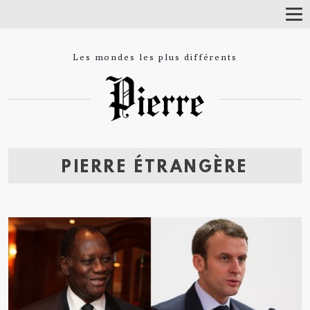
T
o
g
g
Les mondes les plus différents
l
e
N
a
v
i
g
a
t
PIERRE ÉTRANGÈRE
i
o
n