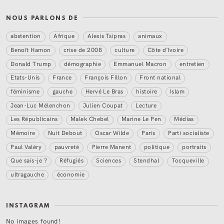
NOUS PARLONS DE
abstention
Afrique
Alexis Tsipras
animaux
Benoît Hamon
crise de 2008
culture
Côte d'Ivoire
Donald Trump
démographie
Emmanuel Macron
entretien
Etats-Unis
France
François Fillon
Front national
féminisme
gauche
Hervé Le Bras
histoire
Islam
Jean-Luc Mélenchon
Julien Coupat
Lecture
Les Républicains
Malek Chebel
Marine Le Pen
Médias
Mémoire
Nuit Debout
Oscar Wilde
Paris
Parti socialiste
Paul Valéry
pauvreté
Pierre Manent
politique
portraits
Que sais-je ?
Réfugiés
Sciences
Stendhal
Tocqueville
ultragauche
économie
INSTAGRAM
No images found!