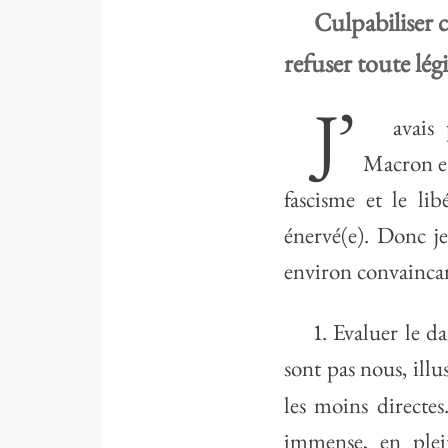
Culpabiliser c
refuser toute lég
J’
avais
Macron et
fascisme et le li
énervé(e). Donc je
environ convaincan
1. Evaluer le 
sont pas nous, illu
les moins directe
immense, en plei