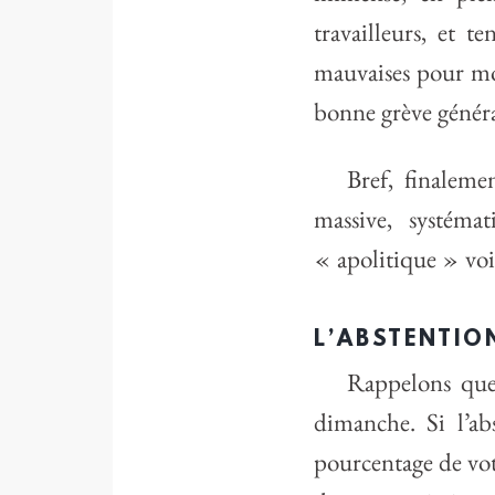
travailleurs, et 
mauvaises pour mo
bonne grève généra
Bref, finaleme
massive, systéma
« apolitique » vo
L’ABSTENTIO
Rappelons que 
dimanche. Si l’ab
pourcentage de vot