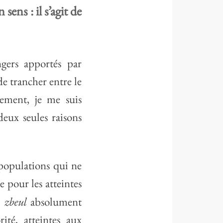
ens : il s’agit de
gers apportés par
e trancher entre le
lement, je me suis
deux seules raisons
 populations qui ne
e pour les atteintes
zbeul
e
absolument
té, atteintes aux