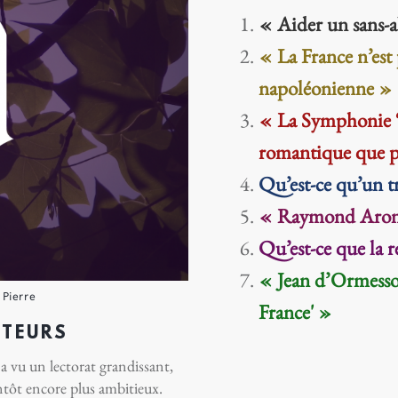
« Aider un sans-ab
« La France n’es
napoléonienne »
« La Symphonie ‘
romantique que p
Qu’est-ce qu’un t
« Raymond Aron,
Qu’est-ce que la r
« Jean d’Ormesson,
 Pierre
France' »
CTEURS
a vu un lectorat grandissant,
entôt encore plus ambitieux.