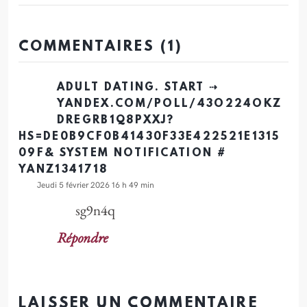
s
t
y
e
s
L
n
A
i
COMMENTAIRES (1)
g
p
n
e
p
k
ADULT DATING. START ⇢
r
YANDEX.COM/POLL/43O224OKZ
DREGRB1Q8PXXJ?
HS=DE0B9CF0B41430F33E422521E1315
09F& SYSTEM NOTIFICATION #
YANZ1341718
jeudi 5 février 2026 16 h 49 min
sg9n4q
Répondre
LAISSER UN COMMENTAIRE