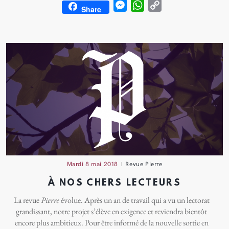
M
W
C
Share
e
h
o
s
a
p
s
t
y
e
s
L
n
A
i
g
p
n
e
p
k
r
mardi 8 mai 2018
Revue Pierre
À NOS CHERS LECTEURS
Pierre
La revue
évolue. Après un an de travail qui a vu un lectorat
grandissant, notre projet s’élève en exigence et reviendra bientôt
encore plus ambitieux. Pour être informé de la nouvelle sortie en