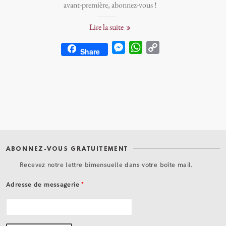
avant-première, abonnez-vous !
Lire la suite
M
W
C
Share
e
h
o
s
a
p
s
t
y
e
s
L
n
A
i
g
p
n
e
p
k
ABONNEZ-VOUS GRATUITEMENT
r
Recevez notre lettre bimensuelle dans votre boîte mail.
Adresse de messagerie
*