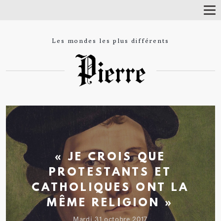
T
o
g
g
Les mondes les plus différents
l
e
N
a
v
i
g
a
t
i
o
n
« JE CROIS QUE
PROTESTANTS ET
CATHOLIQUES ONT LA
MÊME RELIGION »
mardi 31 octobre 2017