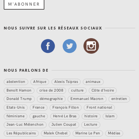
NOUS SUIVRE SUR LES RÉSEAUX SOCIAUX
NOUS PARLONS DE
abstention
Afrique
Alexis Tsipras
animaux
Benoît Hamon
crise de 2008
culture
Côte d'Ivoire
Donald Trump
démographie
Emmanuel Macron
entretien
Etats-Unis
France
François Fillon
Front national
féminisme
gauche
Hervé Le Bras
histoire
Islam
Jean-Luc Mélenchon
Julien Coupat
Lecture
Les Républicains
Malek Chebel
Marine Le Pen
Médias